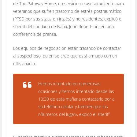
de The Pathway Home, un servicio de asesoramiento para
veteranos que sufren trastorno de estrés postraumático
(PTSD por sus siglas en inglés) y no residentes, explicó el
sheriff del condado de Napa, John Robertson, en una
conferencia de prensa.
Los equipos de negociación están tratando de contactar
al sospechoso, quien se cree que está armado con un
rifle, añadió.
Hemos intentado en numerosas
ocasiones y hemos intentado desde las
10:30 de esta mañana contactarlo por a
su teléfono celular y también por los
nñumeros del lugar», expicó el sheriff.