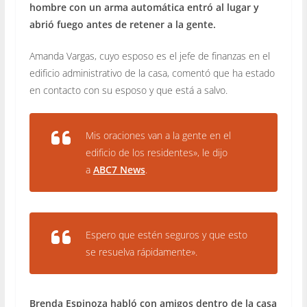
hombre con un arma automática entró al lugar y
abrió fuego antes de retener a la gente.
Amanda Vargas, cuyo esposo es el jefe de finanzas en el
edificio administrativo de la casa, comentó que ha estado
en contacto con su esposo y que está a salvo.
Mis oraciones van a la gente en el
edificio de los residentes», le dijo
a
ABC7 News
.
Espero que estén seguros y que esto
se resuelva rápidamente».
Brenda Espinoza habló con amigos dentro de la casa