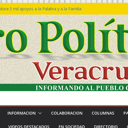
ora 5 mil apoyos a la Palabra y a la Familia
so Declaraciones de Procedencia en contra
es
𝙖 𝙂𝙤𝙗𝙞𝙚𝙧𝙣𝙤 𝙙𝙚𝙡 𝙀𝙨𝙩𝙖𝙙𝙤 𝙖 𝙙𝙞𝙨𝙛𝙧𝙪𝙩𝙖𝙧
𝙚𝙨𝙩𝙞𝙫𝙖𝙡 𝙙𝙚𝙡 𝙈𝙖𝙧 𝙚𝙣 𝘾𝙤𝙖𝙩𝙯𝙖𝙘𝙤𝙖𝙡𝙘𝙤𝙨
n de policías con vocación de servicio y
na: SSP
ín Bravo rechaza acusaciones y asegura que
an solicitud de desafuero
INFORMACION
COLABORACION
COLUMNAS
P
VIDEOS DESTACADOS
EN SOCIEDAD
DIRECTORIO