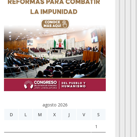
agosto 2026
D
L
M
X
J
V
S
1