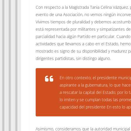
Con respecto a la Magistrada Tania Celina Vázquez, p
evento de una Asociación, no vemos ningún inconveni
Vivimos tiempos de pluralidad y debemos acostumbra
está representada por militantes y simpatizantes d
parcialidad hacia algún Partido en particular. Cuando
actividades que llevamos a cabo en el Estado, hemo
mostrado es signo de su disponibilidad y madurez pa
dirigentes partidistas, sin distingo alguno.
En otro contexto; el presidente munic
aspirante a la gubernatura, lo que hac
a rescatar la capital del Estado; por l
lo imiten y se cumplan todas las prom
capacidad del presidente En esto lo a
Asimismo, consideramos que la autoridad municipal d