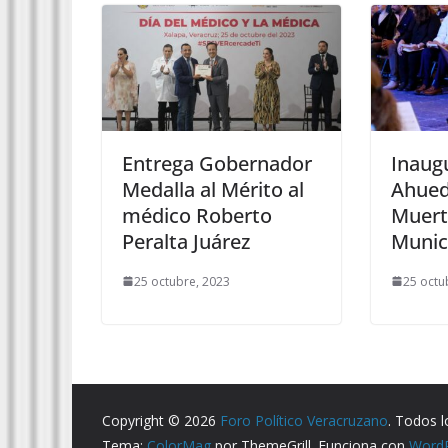
Entrega Gobernador
Inaug
Medalla al Mérito al
Ahued
médico Roberto
Muert
Peralta Juárez
Munic
25 octubre, 2023
25 octu
Copyright © 2026
Foro Político Veracruzano
. Todos 
Tema:
ColorMag
por ThemeGrill. Funciona con
Word