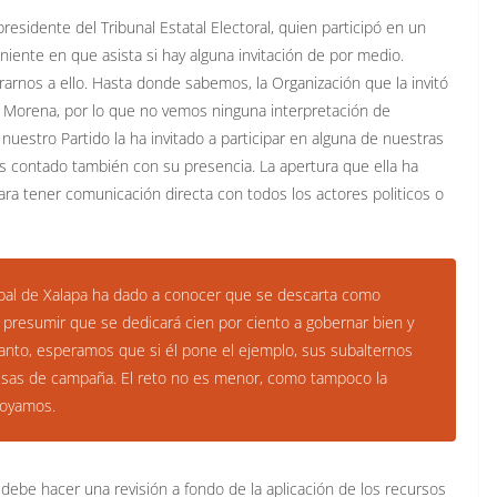
residente del Tribunal Estatal Electoral, quien participó en un
ente en que asista si hay alguna invitación de por medio.
rnos a ello. Hasta donde sabemos, la Organización que la invitó
e Morena, por lo que no vemos ninguna interpretación de
 nuestro Partido la ha invitado a participar en alguna de nuestras
s contado también con su presencia. La apertura que ella ha
ra tener comunicación directa con todos los actores politicos o
ipal de Xalapa ha dado a conocer que se descarta como
e presumir que se dedicará cien por ciento a gobernar bien y
o tanto, esperamos que si él pone el ejemplo, sus subalternos
esas de campaña. El reto no es menor, como tampoco la
poyamos.
ebe hacer una revisión a fondo de la aplicación de los recursos