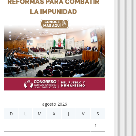
agosto 2026
D
L
M
X
J
V
S
1