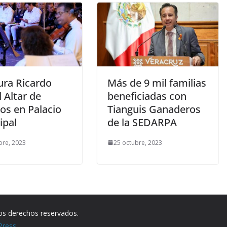
ura Ricardo
Más de 9 mil familias
 Altar de
beneficiadas con
os en Palacio
Tianguis Ganaderos
ipal
de la SEDARPA
bre, 2023
25 octubre, 2023
los derechos reservados.
Press
.