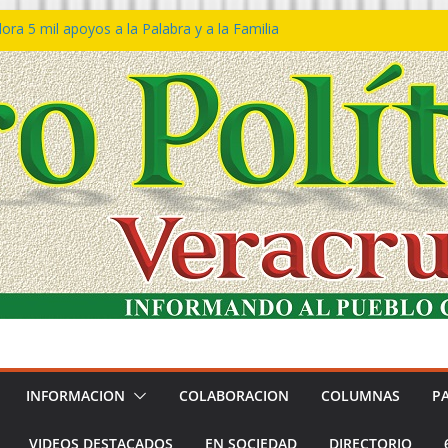
ra 5 mil apoyos a la Palabra y a la Familia
o Declaraciones de Procedencia en contra
s
 𝙂𝙤𝙗𝙞𝙚𝙧𝙣𝙤 𝙙𝙚𝙡 𝙀𝙨𝙩𝙖𝙙𝙤 𝙖 𝙙𝙞𝙨𝙛𝙧𝙪𝙩𝙖𝙧
𝙚𝙨𝙩𝙞𝙫𝙖𝙡 𝙙𝙚𝙡 𝙈𝙖𝙧 𝙚𝙣 𝘾𝙤𝙖𝙩𝙯𝙖𝙘𝙤𝙖𝙡𝙘𝙤𝙨
 de policías con vocación de servicio y
a: SSP
n Bravo rechaza acusaciones y asegura que
n solicitud de desafuero
INFORMACION
COLABORACION
COLUMNAS
P
VIDEOS DESTACADOS
EN SOCIEDAD
DIRECTORIO