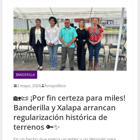
BANDERILLA
2 mayo, 2026
foropolitico
🏡📜 ¡Por fin certeza para miles!
Banderilla y Xalapa arrancan
regularización histórica de
terrenos 🔑✨
En un hecho que marca un antes y un después para