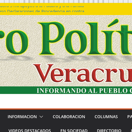
ora 5 mil apoyos a la Palabra y a la Familia
so Declaraciones de Procedencia en contra
es
𝙖 𝙂𝙤𝙗𝙞𝙚𝙧𝙣𝙤 𝙙𝙚𝙡 𝙀𝙨𝙩𝙖𝙙𝙤 𝙖 𝙙𝙞𝙨𝙛𝙧𝙪𝙩𝙖𝙧
𝙚𝙨𝙩𝙞𝙫𝙖𝙡 𝙙𝙚𝙡 𝙈𝙖𝙧 𝙚𝙣 𝘾𝙤𝙖𝙩𝙯𝙖𝙘𝙤𝙖𝙡𝙘𝙤𝙨
n de policías con vocación de servicio y
na: SSP
ín Bravo rechaza acusaciones y asegura que
an solicitud de desafuero
INFORMACION
COLABORACION
COLUMNAS
P
VIDEOS DESTACADOS
EN SOCIEDAD
DIRECTORIO