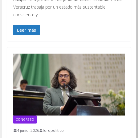
Veracruz trabaja por un estado más sustentable,
consciente y
Leer más
CONGRESO
4 junio, 2026
foropolitico