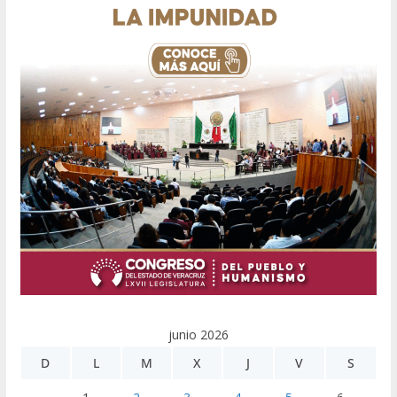
junio 2026
D
L
M
X
J
V
S