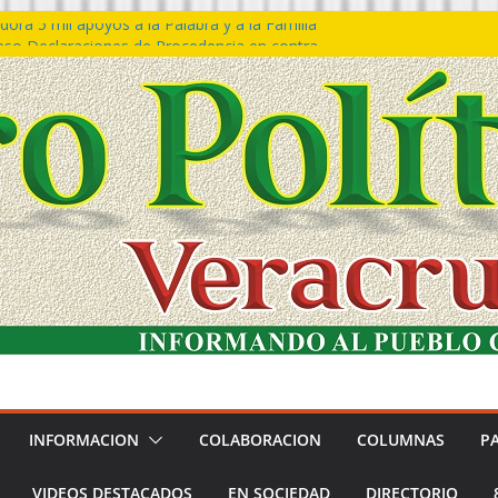
ora 5 mil apoyos a la Palabra y a la Familia
so Declaraciones de Procedencia en contra
es
𝙖 𝙂𝙤𝙗𝙞𝙚𝙧𝙣𝙤 𝙙𝙚𝙡 𝙀𝙨𝙩𝙖𝙙𝙤 𝙖 𝙙𝙞𝙨𝙛𝙧𝙪𝙩𝙖𝙧
𝙚𝙨𝙩𝙞𝙫𝙖𝙡 𝙙𝙚𝙡 𝙈𝙖𝙧 𝙚𝙣 𝘾𝙤𝙖𝙩𝙯𝙖𝙘𝙤𝙖𝙡𝙘𝙤𝙨
n de policías con vocación de servicio y
na: SSP
ín Bravo rechaza acusaciones y asegura que
an solicitud de desafuero
INFORMACION
COLABORACION
COLUMNAS
P
VIDEOS DESTACADOS
EN SOCIEDAD
DIRECTORIO