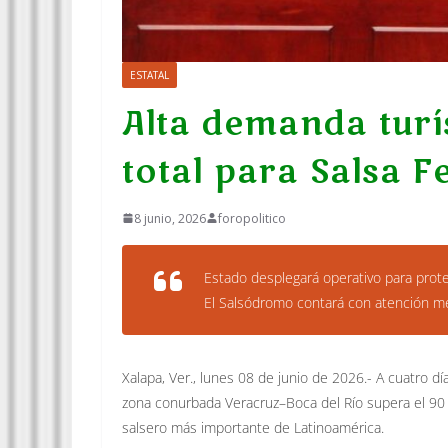
ESTATAL
Alta demanda turís
total para Salsa F
8 junio, 2026
foropolitico
Estado desplegará operativo para proteg
El Salsódromo contará con atención médi
Xalapa, Ver., lunes 08 de junio de 2026.- A cuatro dí
zona conurbada Veracruz–Boca del Río supera el 90 po
salsero más importante de Latinoamérica.