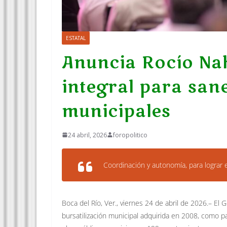
ESTATAL
Anuncia Rocío Nah
integral para san
municipales
24 abril, 2026
foropolitico
Coordinación y autonomía, para lograr
Boca del Río, Ver., viernes 24 de abril de 2026.– El 
bursatilización municipal adquirida en 2008, como pa