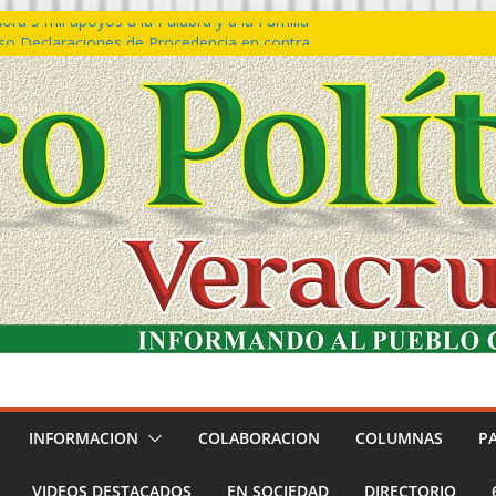
ra 5 mil apoyos a la Palabra y a la Familia
o Declaraciones de Procedencia en contra
s
 𝙂𝙤𝙗𝙞𝙚𝙧𝙣𝙤 𝙙𝙚𝙡 𝙀𝙨𝙩𝙖𝙙𝙤 𝙖 𝙙𝙞𝙨𝙛𝙧𝙪𝙩𝙖𝙧
𝙚𝙨𝙩𝙞𝙫𝙖𝙡 𝙙𝙚𝙡 𝙈𝙖𝙧 𝙚𝙣 𝘾𝙤𝙖𝙩𝙯𝙖𝙘𝙤𝙖𝙡𝙘𝙤𝙨
 de policías con vocación de servicio y
a: SSP
n Bravo rechaza acusaciones y asegura que
n solicitud de desafuero
INFORMACION
COLABORACION
COLUMNAS
P
VIDEOS DESTACADOS
EN SOCIEDAD
DIRECTORIO