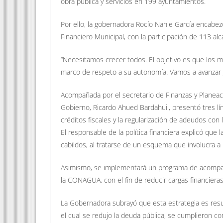
obra pública y servicios en 199 ayuntamientos.
Por ello, la gobernadora Rocío Nahle García encabe
Financiero Municipal, con la participación de 113 alc
“Necesitamos crecer todos. El objetivo es que los m
marco de respeto a su autonomía. Vamos a avanzar ju
Acompañada por el secretario de Finanzas y Planeac
Gobierno, Ricardo Ahued Bardahuil, presentó tres líne
créditos fiscales y la regularización de adeudos co
El responsable de la política financiera explicó que l
cabildos, al tratarse de un esquema que involucra a l
Asimismo, se implementará un programa de acompaña
la CONAGUA, con el fin de reducir cargas financieras 
La Gobernadora subrayó que esta estrategia es resu
el cual se redujo la deuda pública, se cumplieron co