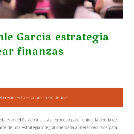
le García estrategia
ear finanzas
 el crecimiento económico sin deudas.
Gobierno del Estado iniciará el proceso para liquidar la deuda de
rte de una estrategia integral orientada a liberar recursos para