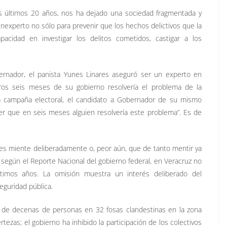
los últimos 20 años, nos ha dejado una sociedad fragmentada y
nexperto no sólo para prevenir que los hechos delictivos que la
acidad en investigar los delitos cometidos, castigar a los
rnador, el panista Yunes Linares aseguró ser un experto en
os seis meses de su gobierno resolvería el problema de la
a campaña electoral, el candidato a Gobernador de su mismo
er que en seis meses alguien resolvería este problema”. Es de
res miente deliberadamente o, peor aún, que de tanto mentir ya
 según el Reporte Nacional del gobierno federal, en Veracruz no
timos años. La omisión muestra un interés deliberado del
eguridad pública.
os de decenas de personas en 32 fosas clandestinas en la zona
zas; el gobierno ha inhibido la participación de los colectivos