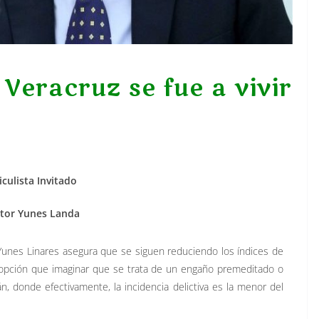
Veracruz se fue a vivir
iculista Invitado
tor Yunes Landa
unes Linares asegura que se siguen reduciendo los índices de
 opción que imaginar que se trata de un engaño premeditado o
n, donde efectivamente, la incidencia delictiva es la menor del