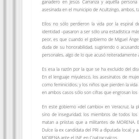
ganadero en Jesús Carranza y aquélla persona 
asesinada en el municipio de Acultzingo, ambos,
Ellos no sólo perdieron la vida por la espiral 
identidad –pasaron a ser sólo una estadística más-
peor, es que cuando el gobierno de Miguel Ángel 
duda de su honorabilidad, sugiriendo o acusand
personales, algo de lo que acusó reiteradamente a
Es esa la razón por la que se ha excluido del di
En el lenguaje miyulesco, los asesinatos de muje
como feminicidios; y los niños que pierden la vida
en ambos casos sólo son cifras que engrosan los 
En este gobierno «del cambio» en Veracruz, la pl
sino de inseguridad; los miembros de todos los
matan a priistas que a militantes de MORENA. B
Dulce la ex candidata del PRI a diputada local; y 
MORENA ante el INE en Coatzacoalcos.