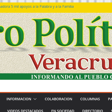
dora 5 mil apoyos a la Palabra y a la Familia
eso Declaraciones de Procedencia en contra
ipes
𝙩𝙖 𝙂𝙤𝙗𝙞𝙚𝙧𝙣𝙤 𝙙𝙚𝙡 𝙀𝙨𝙩𝙖𝙙𝙤 𝙖 𝙙𝙞𝙨𝙛𝙧𝙪𝙩𝙖𝙧
 𝙁𝙚𝙨𝙩𝙞𝙫𝙖𝙡 𝙙𝙚𝙡 𝙈𝙖𝙧 𝙚𝙣 𝘾𝙤𝙖𝙩𝙯𝙖𝙘𝙤𝙖𝙡𝙘𝙤𝙨
ón de policías con vocación de servicio y
dana: SSP
tín Bravo rechaza acusaciones y asegura que
úan solicitud de desafuero
INFORMACION
COLABORACION
COLUMNAS
P
VIDEOS DESTACADOS
EN SOCIEDAD
DIRECTORIO