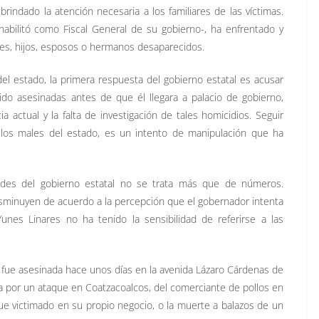
indado la atención necesaria a los familiares de las víctimas.
 habilitó como Fiscal General de su gobierno-, ha enfrentado y
res, hijos, esposos o hermanos desaparecidos.
del estado, la primera respuesta del gobierno estatal es acusar
do asesinadas antes de que él llegara a palacio de gobierno,
ia actual y la falta de investigación de tales homicidios. Seguir
 los males del estado, es un intento de manipulación que ha
dades del gobierno estatal no se trata más que de números.
sminuyen de acuerdo a la percepción que el gobernador intenta
unes Linares no ha tenido la sensibilidad de referirse a las
e fue asesinada hace unos días en la avenida Lázaro Cárdenas de
da por un ataque en Coatzacoalcos, del comerciante de pollos en
ue victimado en su propio negocio, o la muerte a balazos de un