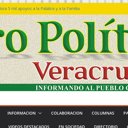
ra 5 mil apoyos a la Palabra y a la Familia
o Declaraciones de Procedencia en contra
s
 𝙂𝙤𝙗𝙞𝙚𝙧𝙣𝙤 𝙙𝙚𝙡 𝙀𝙨𝙩𝙖𝙙𝙤 𝙖 𝙙𝙞𝙨𝙛𝙧𝙪𝙩𝙖𝙧
𝙚𝙨𝙩𝙞𝙫𝙖𝙡 𝙙𝙚𝙡 𝙈𝙖𝙧 𝙚𝙣 𝘾𝙤𝙖𝙩𝙯𝙖𝙘𝙤𝙖𝙡𝙘𝙤𝙨
 de policías con vocación de servicio y
a: SSP
n Bravo rechaza acusaciones y asegura que
n solicitud de desafuero
INFORMACION
COLABORACION
COLUMNAS
P
VIDEOS DESTACADOS
EN SOCIEDAD
DIRECTORIO