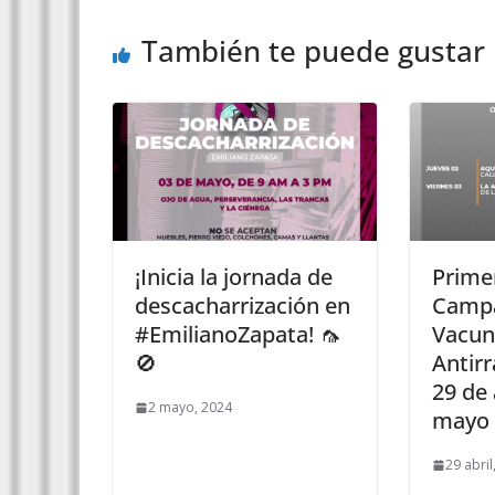
También te puede gustar
¡Inicia la jornada de
Prime
descacharrización en
Camp
#EmilianoZapata! 🦟
Vacun
🚫
Antirr
29 de 
2 mayo, 2024
mayo
29 abril