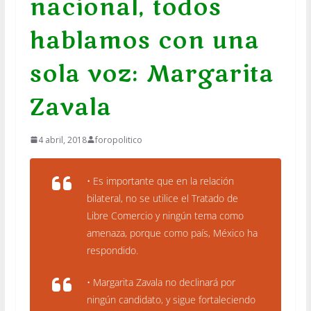
nacional, todos
hablamos con una
sola voz: Margarita
Zavala
4 abril, 2018
foropolitico
• Es importante que en la relación
bilateral, no se utilice el Tratado de
Libre Comercio y ningún tema como
amenaza, porque como país, México ha
respondido.
• Margarita Zavala no declinará por
ningún candidato, y sigue fortaleciendo