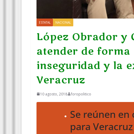
ESTATAL
NACIONAL
López Obrador y 
atender de forma p
inseguridad y la 
Veracruz
10 agosto, 2018
foropolitico
Se reúnen en o
para Veracruz