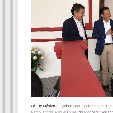
Cd. De México.-
El gobernador electo de Veracruz, C
electo, Andrés Manuel López Obrador para platicar te