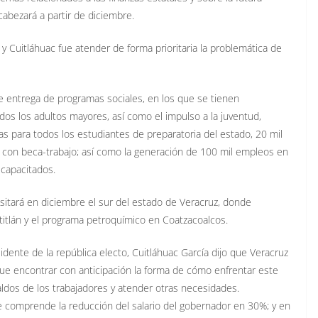
abezará a partir de diciembre.
 Cuitláhuac fue atender de forma prioritaria la problemática de
de entrega de programas sociales, en los que se tienen
os los adultos mayores, así como el impulso a la juventud,
as para todos los estudiantes de preparatoria del estado, 20 mil
s con beca-trabajo; así como la generación de 100 mil empleos en
scapacitados.
itará en diciembre el sur del estado de Veracruz, donde
atitlán y el programa petroquímico en Coatzacoalcos.
esidente de la república electo, Cuitláhuac García dijo que Veracruz
que encontrar con anticipación la forma de cómo enfrentar este
aldos de los trabajadores y atender otras necesidades.
e comprende la reducción del salario del gobernador en 30%; y en