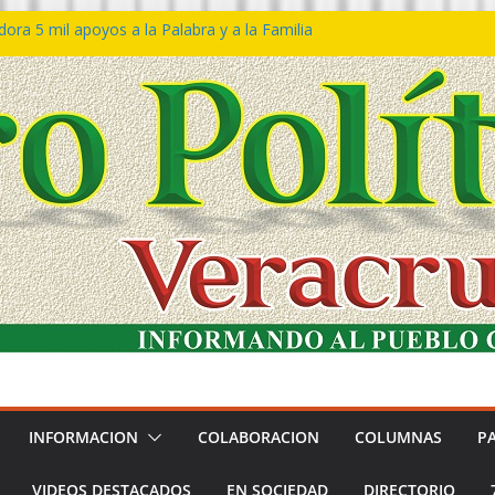
ra 5 mil apoyos a la Palabra y a la Familia
so Declaraciones de Procedencia en contra
es
𝙖 𝙂𝙤𝙗𝙞𝙚𝙧𝙣𝙤 𝙙𝙚𝙡 𝙀𝙨𝙩𝙖𝙙𝙤 𝙖 𝙙𝙞𝙨𝙛𝙧𝙪𝙩𝙖𝙧
𝙚𝙨𝙩𝙞𝙫𝙖𝙡 𝙙𝙚𝙡 𝙈𝙖𝙧 𝙚𝙣 𝘾𝙤𝙖𝙩𝙯𝙖𝙘𝙤𝙖𝙡𝙘𝙤𝙨
 de policías con vocación de servicio y
na: SSP
n Bravo rechaza acusaciones y asegura que
n solicitud de desafuero
INFORMACION
COLABORACION
COLUMNAS
P
VIDEOS DESTACADOS
EN SOCIEDAD
DIRECTORIO