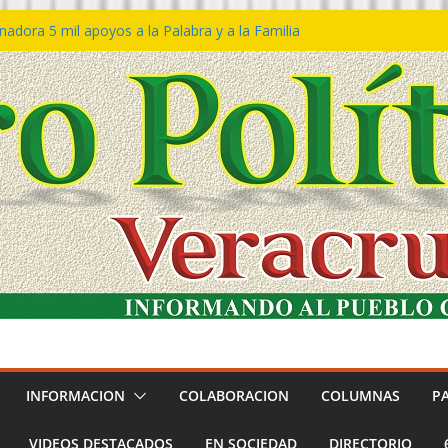
adora 5 mil apoyos a la Palabra y a la Familia
reso Declaraciones de Procedencia en contra
ipes
𝙩𝙖 𝙂𝙤𝙗𝙞𝙚𝙧𝙣𝙤 𝙙𝙚𝙡 𝙀𝙨𝙩𝙖𝙙𝙤 𝙖 𝙙𝙞𝙨𝙛𝙧𝙪𝙩𝙖𝙧
𝙡 𝙁𝙚𝙨𝙩𝙞𝙫𝙖𝙡 𝙙𝙚𝙡 𝙈𝙖𝙧 𝙚𝙣 𝘾𝙤𝙖𝙩𝙯𝙖𝙘𝙤𝙖𝙡𝙘𝙤𝙨
ión de policías con vocación de servicio y
dana: SSP
rtín Bravo rechaza acusaciones y asegura que
túan solicitud de desafuero
INFORMACION
COLABORACION
COLUMNAS
P
VIDEOS DESTACADOS
EN SOCIEDAD
DIRECTORIO