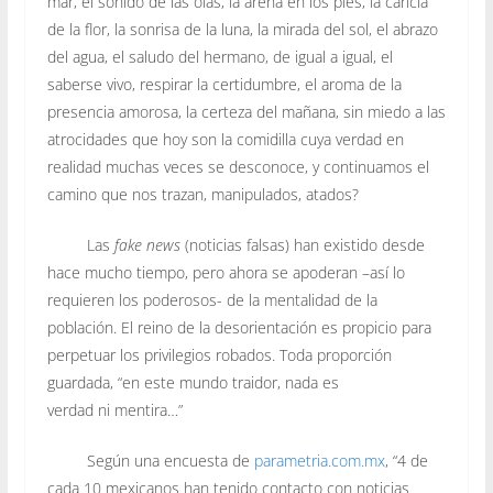
mar, el sonido de las olas, la arena en los pies, la caricia
de la flor, la sonrisa de la luna, la mirada del sol, el abrazo
del agua, el saludo del hermano, de igual a igual, el
saberse vivo, respirar la certidumbre, el aroma de la
presencia amorosa, la certeza del mañana, sin miedo a las
atrocidades que hoy son la comidilla cuya verdad en
realidad muchas veces se desconoce, y continuamos el
camino que nos trazan, manipulados, atados?
Las
fake news
(noticias falsas) han existido desde
hace mucho tiempo, pero ahora se apoderan –así lo
requieren los poderosos- de la mentalidad de la
población. El reino de la desorientación es propicio para
perpetuar los privilegios robados. Toda proporción
guardada, “en este mundo traidor, nada es
verdad ni mentira…”
Según una encuesta de
parametria.com.mx
, “4 de
cada 10 mexicanos han tenido contacto con noticias