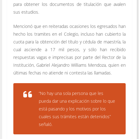
para obtener los documentos de titulación que avalen
sus estudios.
Mencionó que en reiteradas ocasiones los egresados han
hecho los tramites en el Colegio, incluso han cubierto la
cuota para la obtención del título y cédula de maestría, la
cual asciende a 17 mil pesos, y sólo han recibido
respuestas vagas e imprecisas por parte del Rector de la
Institución, Gabriel Alejandro Williams Mendoza, quien en
últimas fechas no atiende ni contesta las llamadas.
“No hay una sola persona que les
pueda dar una explicación sobre lo que
está pasando y los motivos por los
cuales sus trámites están detenidos”
señaló.