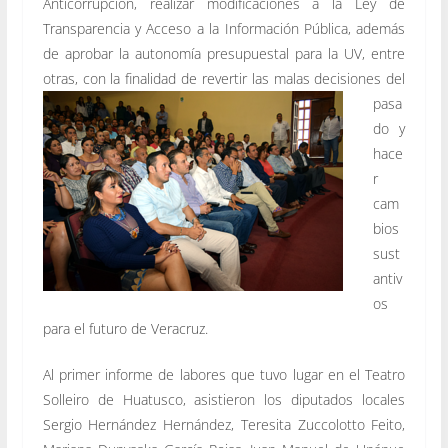
Anticorrupción, realizar modificaciones a la Ley de
Transparencia y Acceso a la Información Pública, además
de aprobar la autonomía presupuestal para la UV, entre
otras, con la finalidad de revertir las malas decisiones del
pasa
do y
hace
r
cam
bios
sust
antiv
os
para el futuro de Veracruz.
Al primer informe de labores que tuvo lugar en el Teatro
Solleiro de Huatusco, asistieron los diputados locales
Sergio Hernández Hernández, Teresita Zuccolotto Feito,