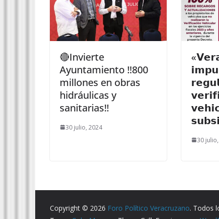
🔴Invierte
«𝗩𝗲𝗿
Ayuntamiento ‼️800
𝗶𝗺𝗽𝘂
millones en obras
𝗿𝗲𝗴𝘂
hidráulicas y
𝘃𝗲𝗿𝗶𝗳
sanitarias‼️
𝘃𝗲𝗵𝗶
𝘀𝘂𝗯𝘀
30 julio, 2024
30 julio
Copyright © 2026
Foro Político Veracruzano
. Todos 