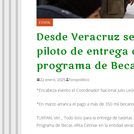
ESTATAL
Desde Veracruz se
piloto de entrega 
programa de Becas
22 enero, 2025
foropolitico
*Encabeza evento el Coordinador Nacional Julio Leó
*En marzo arranca el pago a más de 350 mil becario
TUXPAN, Ver._ Todo listo para la entrega de tarjetas 
Programa de Becas «Rita Cetina» en la entidad verac