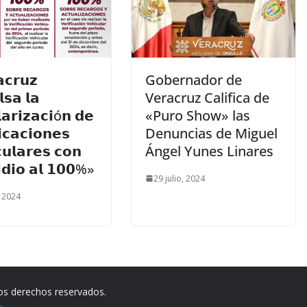
𝗰𝗿𝘂𝘇
Gobernador de
𝘀𝗮 𝗹𝗮
Veracruz Califica de
𝗮𝗿𝗶𝘇𝗮𝗰𝗶ó𝗻 𝗱𝗲
«Puro Show» las
𝗶𝗰𝗮𝗰𝗶𝗼𝗻𝗲𝘀
Denuncias de Miguel
𝘂𝗹𝗮𝗿𝗲𝘀 𝗰𝗼𝗻
Ángel Yunes Linares
𝗶𝗱𝗶𝗼 𝗮𝗹 𝟭𝟬𝟬%»
29 julio, 2024
, 2024
los derechos reservados.