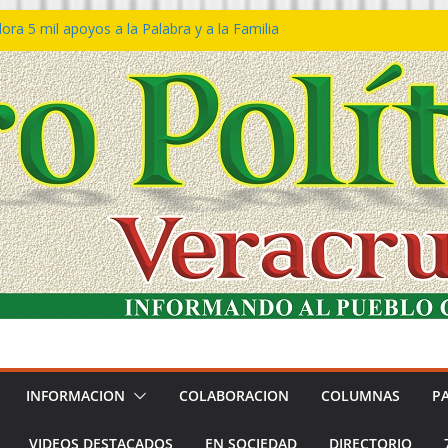
ra 5 mil apoyos a la Palabra y a la Familia
o Declaraciones de Procedencia en contra
s
 𝙂𝙤𝙗𝙞𝙚𝙧𝙣𝙤 𝙙𝙚𝙡 𝙀𝙨𝙩𝙖𝙙𝙤 𝙖 𝙙𝙞𝙨𝙛𝙧𝙪𝙩𝙖𝙧
𝙚𝙨𝙩𝙞𝙫𝙖𝙡 𝙙𝙚𝙡 𝙈𝙖𝙧 𝙚𝙣 𝘾𝙤𝙖𝙩𝙯𝙖𝙘𝙤𝙖𝙡𝙘𝙤𝙨
 de policías con vocación de servicio y
a: SSP
n Bravo rechaza acusaciones y asegura que
n solicitud de desafuero
INFORMACION
COLABORACION
COLUMNAS
P
VIDEOS DESTACADOS
EN SOCIEDAD
DIRECTORIO