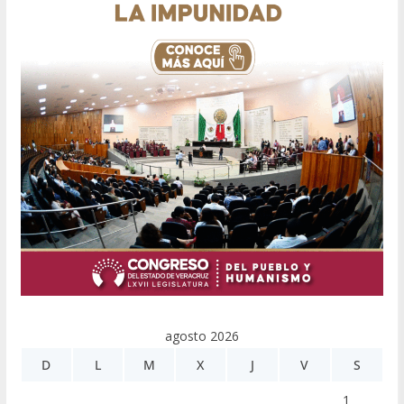
agosto 2026
D
L
M
X
J
V
S
1