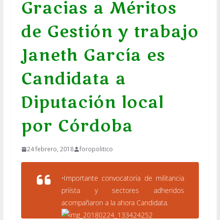
Gracias a Méritos
de Gestión y trabajo
Janeth García es
Candidata a
Diputación local
por Córdoba
24 febrero, 2018
foropolitico
•Importante convocatoria de militancia
priísta y sectores adheridos
acompañaron a la ahora Candidata.