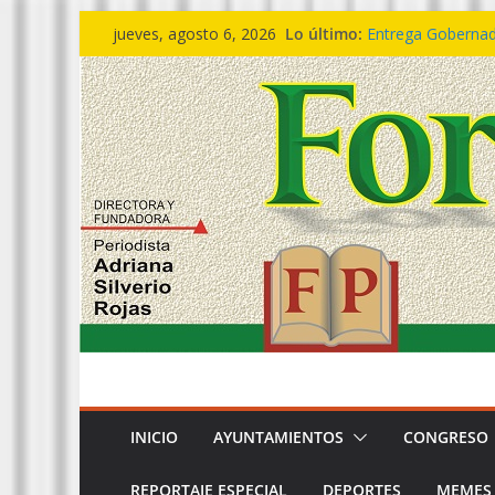
Saltar
Lo último:
Entrega Gobernado
jueves, agosto 6, 2026
al
Aprueba #Congres
de dos #munícipe
contenido
🔴 ESTATAL|| 𝙄𝙣𝙫𝙞𝙩
𝙚𝙣 𝙛𝙖𝙢𝙞𝙡𝙞𝙖 𝙚𝙡 𝙁
Egresa generación
cercanía ciudadan
Defensa de Bertí
pruebas desvirtúa
INICIO
AYUNTAMIENTOS
CONGRESO
REPORTAJE ESPECIAL
DEPORTES
MEMES