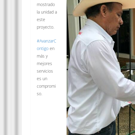
mostrado
la unidad a
este
proyecto.
#
AvanzarC
ontigo
en
más y
mejores
servicios
es un
compromi
so.