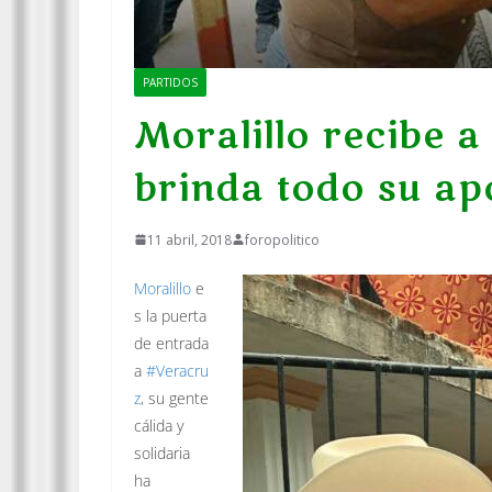
PARTIDOS
Moralillo recibe 
brinda todo su ap
11 abril, 2018
foropolitico
Moralillo
e
s la puerta
de entrada
a
#
Veracru
z
, su gente
cálida y
solidaria
ha