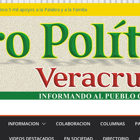
ra 5 mil apoyos a la Palabra y a la Familia
o Declaraciones de Procedencia en contra
s
 𝙂𝙤𝙗𝙞𝙚𝙧𝙣𝙤 𝙙𝙚𝙡 𝙀𝙨𝙩𝙖𝙙𝙤 𝙖 𝙙𝙞𝙨𝙛𝙧𝙪𝙩𝙖𝙧
𝙚𝙨𝙩𝙞𝙫𝙖𝙡 𝙙𝙚𝙡 𝙈𝙖𝙧 𝙚𝙣 𝘾𝙤𝙖𝙩𝙯𝙖𝙘𝙤𝙖𝙡𝙘𝙤𝙨
 de policías con vocación de servicio y
a: SSP
n Bravo rechaza acusaciones y asegura que
n solicitud de desafuero
INFORMACION
COLABORACION
COLUMNAS
P
VIDEOS DESTACADOS
EN SOCIEDAD
DIRECTORIO