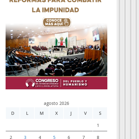
agosto 2026
D
L
M
X
J
V
S
1
2
3
4
5
6
7
8