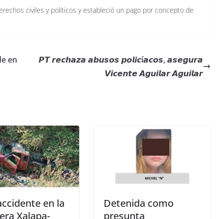
rechos civiles y políticos y estableció un pago por concepto de
de en
𝙋𝙏 𝙧𝙚𝙘𝙝𝙖𝙯𝙖 𝙖𝙗𝙪𝙨𝙤𝙨 𝙥𝙤𝙡𝙞𝙘í𝙖𝙘𝙤𝙨, 𝙖𝙨𝙚𝙜𝙪𝙧𝙖
𝙑𝙞𝙘𝙚𝙣𝙩𝙚 𝘼𝙜𝙪𝙞𝙡𝙖𝙧 𝘼𝙜𝙪𝙞𝙡𝙖𝙧
accidente en la
Detenida como
era Xalapa-
presunta