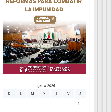
agosto 2026
D
L
M
X
J
V
S
1