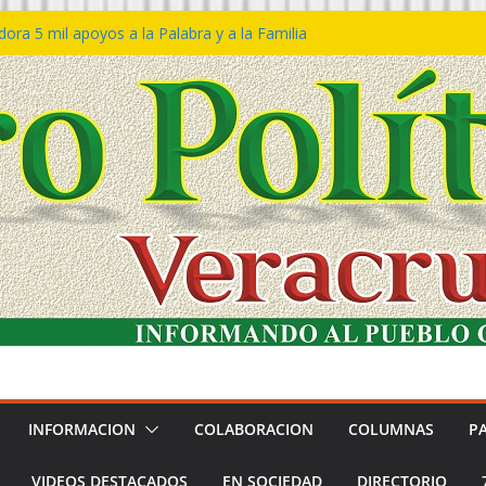
ra 5 mil apoyos a la Palabra y a la Familia
so Declaraciones de Procedencia en contra
es
𝙖 𝙂𝙤𝙗𝙞𝙚𝙧𝙣𝙤 𝙙𝙚𝙡 𝙀𝙨𝙩𝙖𝙙𝙤 𝙖 𝙙𝙞𝙨𝙛𝙧𝙪𝙩𝙖𝙧
𝙚𝙨𝙩𝙞𝙫𝙖𝙡 𝙙𝙚𝙡 𝙈𝙖𝙧 𝙚𝙣 𝘾𝙤𝙖𝙩𝙯𝙖𝙘𝙤𝙖𝙡𝙘𝙤𝙨
 de policías con vocación de servicio y
na: SSP
n Bravo rechaza acusaciones y asegura que
n solicitud de desafuero
INFORMACION
COLABORACION
COLUMNAS
P
VIDEOS DESTACADOS
EN SOCIEDAD
DIRECTORIO