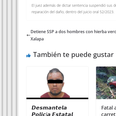
El juez además de dictar sentencia suspendió sus de
reparación del daño, dentro del juicio oral 52/2023.
Detiene SSP a dos hombres con hierba ver
Xalapa
También te puede gustar
𝘿𝙚𝙨𝙢𝙖𝙣𝙩𝙚𝙡𝙖
Fatal 
𝙋𝙤𝙡𝙞𝙘í𝙖 𝙀𝙨𝙩𝙖𝙩𝙖𝙡
carret