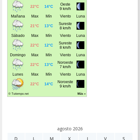
agosto 2026
D
L
M
X
J
V
S