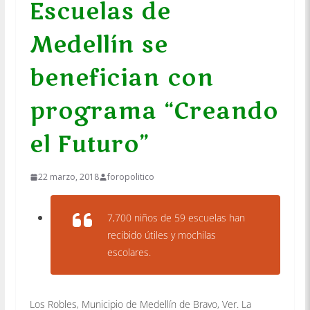
Escuelas de
Medellín se
benefician con
programa “Creando
el Futuro”
22 marzo, 2018
foropolitico
7,700 niños de 59 escuelas han
recibido útiles y mochilas
escolares.
Los Robles, Municipio de Medellín de Bravo, Ver. La