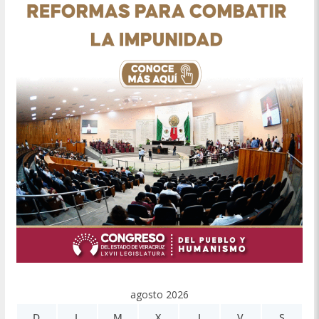
agosto 2026
D
L
M
X
J
V
S