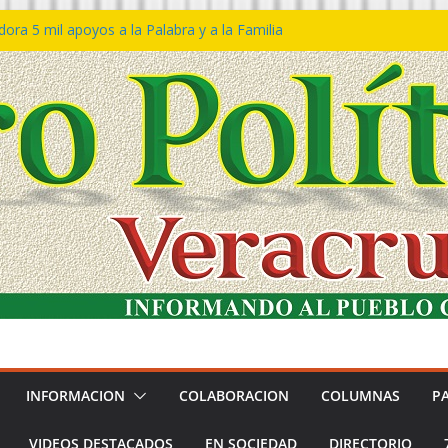
ra 5 mil apoyos a la Palabra y a la Familia
so Declaraciones de Procedencia en contra
es
𝙖 𝙂𝙤𝙗𝙞𝙚𝙧𝙣𝙤 𝙙𝙚𝙡 𝙀𝙨𝙩𝙖𝙙𝙤 𝙖 𝙙𝙞𝙨𝙛𝙧𝙪𝙩𝙖𝙧
𝙚𝙨𝙩𝙞𝙫𝙖𝙡 𝙙𝙚𝙡 𝙈𝙖𝙧 𝙚𝙣 𝘾𝙤𝙖𝙩𝙯𝙖𝙘𝙤𝙖𝙡𝙘𝙤𝙨
 de policías con vocación de servicio y
na: SSP
n Bravo rechaza acusaciones y asegura que
n solicitud de desafuero
INFORMACION
COLABORACION
COLUMNAS
P
VIDEOS DESTACADOS
EN SOCIEDAD
DIRECTORIO