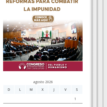
agosto 2026
D
L
M
X
J
V
S
1