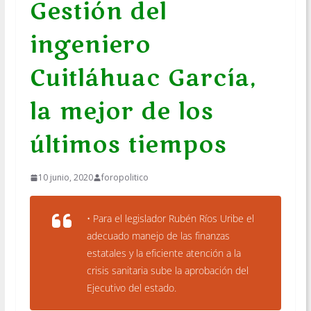
Gestión del
ingeniero
Cuitláhuac García,
la mejor de los
últimos tiempos
10 junio, 2020
foropolitico
• Para el legislador Rubén Ríos Uribe el
adecuado manejo de las finanzas
estatales y la eficiente atención a la
crisis sanitaria sube la aprobación del
Ejecutivo del estado.