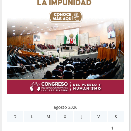
agosto 2026
D
L
M
X
J
V
S
1