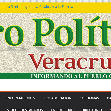
dora 5 mil apoyos a la Palabra y a la Familia
eso Declaraciones de Procedencia en contra
ipes
𝙩𝙖 𝙂𝙤𝙗𝙞𝙚𝙧𝙣𝙤 𝙙𝙚𝙡 𝙀𝙨𝙩𝙖𝙙𝙤 𝙖 𝙙𝙞𝙨𝙛𝙧𝙪𝙩𝙖𝙧
 𝙁𝙚𝙨𝙩𝙞𝙫𝙖𝙡 𝙙𝙚𝙡 𝙈𝙖𝙧 𝙚𝙣 𝘾𝙤𝙖𝙩𝙯𝙖𝙘𝙤𝙖𝙡𝙘𝙤𝙨
ón de policías con vocación de servicio y
dana: SSP
tín Bravo rechaza acusaciones y asegura que
úan solicitud de desafuero
INFORMACION
COLABORACION
COLUMNAS
P
VIDEOS DESTACADOS
EN SOCIEDAD
DIRECTORIO