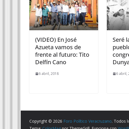
(VIDEO) En José
Seré l
Azueta vamos de
pueblo
frente al futuro: Tito
congr
Delfín Cano
Duny
6 abril, 2018
6 abril,
Copyright © 2026
Foro Político Veracruzano
. Todos 
Tema:
ColorMag
por ThemeGrill. Funciona con
Word