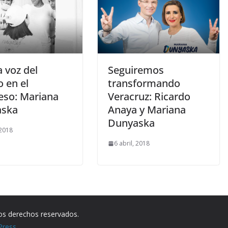
a voz del
Seguiremos
 en el
transformando
eso: Mariana
Veracruz: Ricardo
aska
Anaya y Mariana
Dunyaska
 2018
6 abril, 2018
los derechos reservados.
Press
.