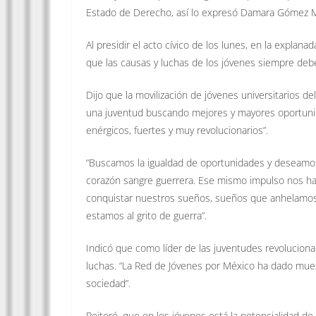
Estado de Derecho, así lo expresó Damara Gómez Mo
Al presidir el acto cívico de los lunes, en la expla
que las causas y luchas de los jóvenes siempre deb
Dijo que la movilización de jóvenes universitarios d
una juventud buscando mejores y mayores oportuni
enérgicos, fuertes y muy revolucionarios”.
“Buscamos la igualdad de oportunidades y deseamos l
corazón sangre guerrera. Ese mismo impulso nos hace
conquistar nuestros sueños, sueños que anhelamos 
estamos al grito de guerra”.
Indicó que como líder de las juventudes revolucionar
luchas. “La Red de Jóvenes por México ha dado mue
sociedad”.
Reiteró, que en los jóvenes está la potencialidad de 