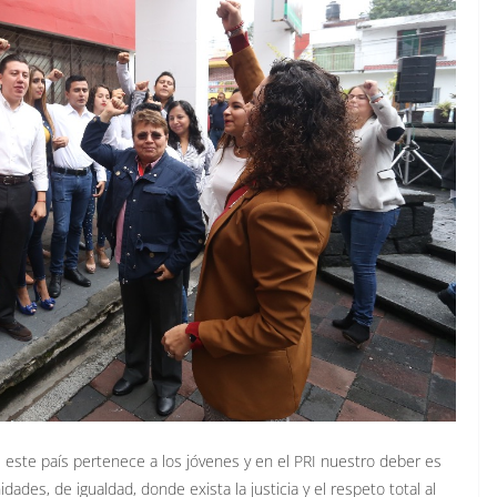
 este país pertenece a los jóvenes y en el PRI nuestro deber es
dades, de igualdad, donde exista la justicia y el respeto total al