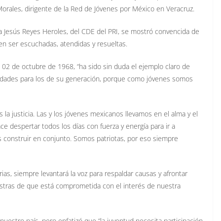
rales, dirigente de la Red de Jóvenes por México en Veracruz.
nada Jesús Reyes Heroles, del CDE del PRI, se mostró convencida de
en ser escuchadas, atendidas y resueltas.
el 02 de octubre de 1968, “ha sido sin duda el ejemplo claro de
dades para los de su generación, porque como jóvenes somos
a justicia. Las y los jóvenes mexicanos llevamos en el alma y el
 despertar todos los días con fuerza y energía para ir a
construir en conjunto. Somos patriotas, por eso siempre
ias, siempre levantará la voz para respaldar causas y afrontar
stras de que está comprometida con el interés de nuestra
nuestro país, pero enfatizó que “la juventud necesita participación